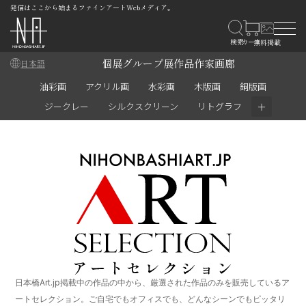
発信はここから始まるファインアートWebメディア。
個展
グループ展
作品
作家
画廊
日本語
油彩画
アクリル画
水彩画
木版画
銅版画
＋
ジークレー
シルクスクリーン
リトグラフ
日本橋Art.jp掲載中の作品の中から、厳選された作品のみを販売しているア
ートセレクション。ご自宅でもオフィスでも、どんなシーンでもピッタリ