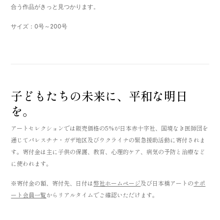
合う作品がきっと見つかります。
サイズ：0号～200号
子どもたちの未来に、平和な明日
を。
アートセレクションでは販売価格の5%が日本赤十字社、国境なき医師団を
通じてパレスチナ・ガザ地区及びウクライナの緊急援助活動に寄付されま
す。寄付金は主に子供の保護、教育、心理的ケア、病気の予防と治療など
に使われます。
※寄付金の額、寄付先、日付は
弊社ホームページ
及び日本橋アートの
サポ
ート会員一覧
からリアルタイムでご確認いただけます。