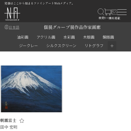
発信はここから始まるファインアートWebメディア。
個展
グループ展
作品
作家
画廊
日本語
油彩画
アクリル画
水彩画
木版画
銅版画
＋
ジークレー
シルクスクリーン
リトグラフ
朝霧富士
田中 宏明