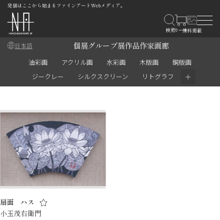
発信はここから始まるファインアートWebメディア。
個展
グループ展
作品
作家
画廊
日本語
油彩画
アクリル画
水彩画
木版画
銅版画
＋
ジークレー
シルクスクリーン
リトグラフ
扇面 ハス
小玉茂右衛門