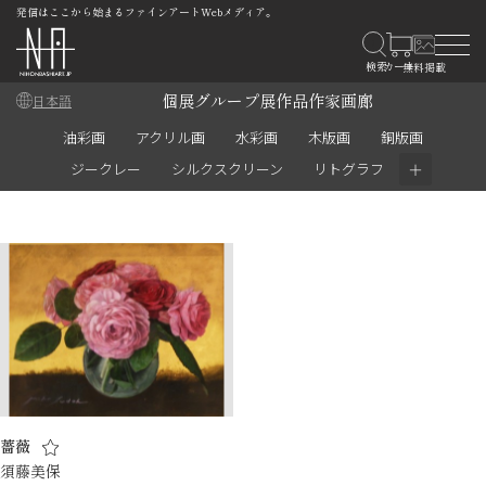
発信はここから始まるファインアートWebメディア。
個展
グループ展
作品
作家
画廊
日本語
油彩画
アクリル画
水彩画
木版画
銅版画
＋
ジークレー
シルクスクリーン
リトグラフ
薔薇
須藤美保