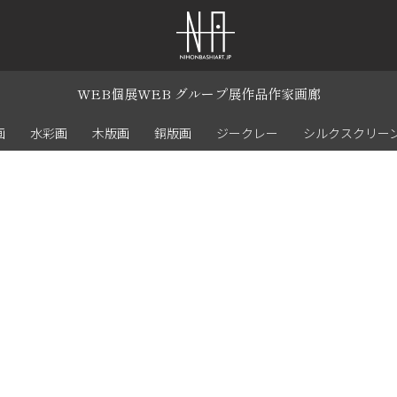
WEB個展
WEB グループ展
作品
作家
画廊
画
水彩画
木版画
銅版画
ジークレー
シルクスクリー