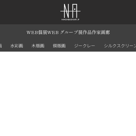
WEB個展
WEB グループ展
作品
作家
画廊
画
水彩画
木版画
銅版画
ジークレー
シルクスクリー