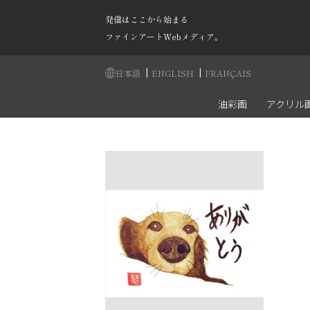
発信はここから始まる
ファインアートWebメディア。
|
|
日本語
ENGLISH
FRANÇAIS
油彩画
アクリル