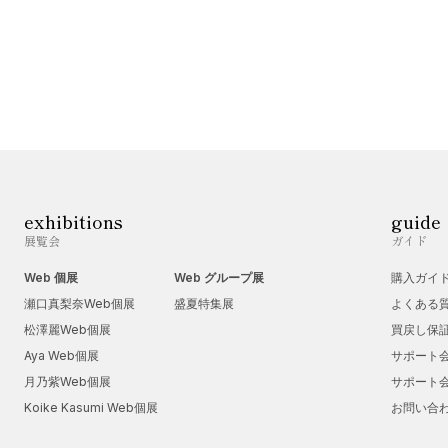
exhibitions
guide
展覧会
ガイド
Web 個展
Web グループ展
購入ガイ
瀬口真梨奈Web個展
盛夏特集展
よくある
松澤麗Web個展
買戻し保
Aya Web個展
サポート
月乃紫Web個展
サポート
Koike Kasumi Web個展
お問い合