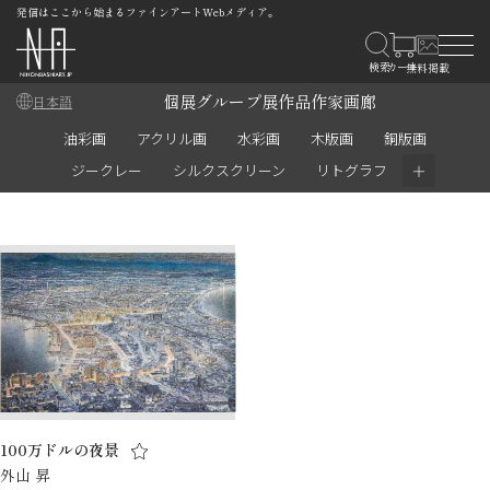
発信はここから始まるファインアートWebメディア。
個展
グループ展
作品
作家
画廊
日本語
油彩画
アクリル画
水彩画
木版画
銅版画
＋
ジークレー
シルクスクリーン
リトグラフ
100万ドルの夜景
外山 昇